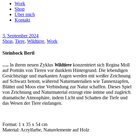
Work
Shop
Über mich
Kontakt
3. September 2024
Shop
,
Tiere
,
Wildtiere
,
Work
Steinbock Bertl
….
In ihrem neuen Zyklus
Wildtiere
konzentriert sich Regina Moll
auf Porträts von Tieren vor dunklem Hintergrund. Die lebendigen
Gesichtszüge und markanten Augen werden mit weißer Zeichnung
auf Schwarz betont, während Naturmaterialien wie Tannenzapfen,
Blätter und Moos eine Verbindung zur Natur schaffen. Dieses Spiel
von Zeichnung und Naturmaterial erzeugt eine intime und zugleich
dramatische Atmosphäre, indem Licht und Schatten die Tiefe und
das Wesen der Tiere einfangen.
Format: 1 x 35 x 54 cm
Material: Acrylfarbe, Naturelemente auf Holz