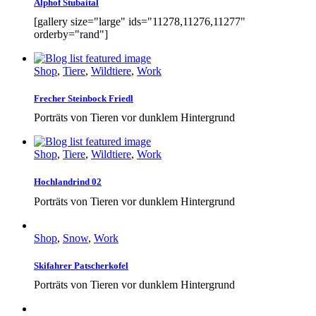
Alphof Stubaital
[gallery size="large" ids="11278,11276,11277"
orderby="rand"]
Shop
,
Tiere
,
Wildtiere
,
Work
Frecher Steinbock Friedl
Porträts von Tieren vor dunklem Hintergrund
Shop
,
Tiere
,
Wildtiere
,
Work
Hochlandrind 02
Porträts von Tieren vor dunklem Hintergrund
Shop
,
Snow
,
Work
Skifahrer Patscherkofel
Porträts von Tieren vor dunklem Hintergrund