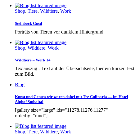
Shop
,
Tiere
,
Wildtiere
,
Work
Steinbock Gustl
Porträts von Tieren vor dunklem Hintergrund
Shop
,
Wildtiere
,
Work
Wildtiere – Werk 14
Textauszug - Text auf der Übersichtseite, hier ein kurzer Text
zum Bild.
Blog
Kunst und Genuss wir waren dabei mit Tre Culinaria — im Hotel
Alphof Stubaital
[gallery size="large" ids="11278,11276,11277"
orderby="rand"]
Shop
,
Tiere
,
Wildtiere
,
Work