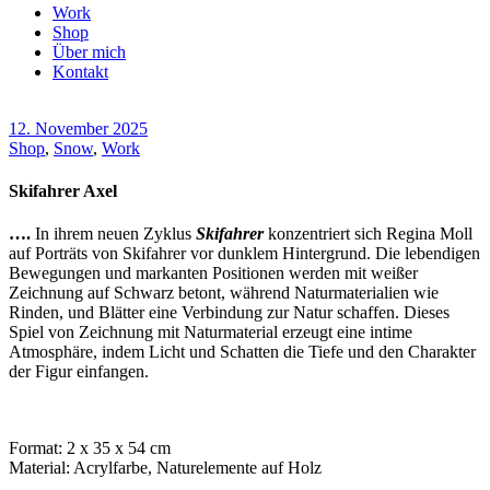
Work
Shop
Über mich
Kontakt
12. November 2025
Shop
,
Snow
,
Work
Skifahrer Axel
….
In ihrem neuen Zyklus
Skifahrer
konzentriert sich Regina Moll
auf Porträts von Skifahrer vor dunklem Hintergrund. Die lebendigen
Bewegungen und markanten Positionen werden mit weißer
Zeichnung auf Schwarz betont, während Naturmaterialien wie
Rinden, und Blätter eine Verbindung zur Natur schaffen. Dieses
Spiel von Zeichnung mit Naturmaterial erzeugt eine intime
Atmosphäre, indem Licht und Schatten die Tiefe und den Charakter
der Figur einfangen.
Format: 2 x 35 x 54 cm
Material: Acrylfarbe, Naturelemente auf Holz